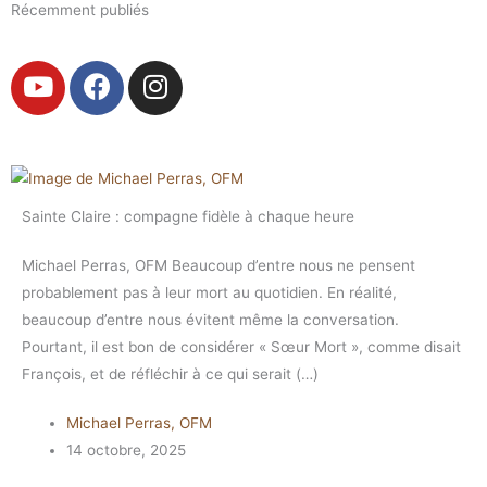
Récemment publiés
Y
F
I
o
a
n
u
c
s
t
e
t
u
b
a
b
o
g
Sainte Claire : compagne fidèle à chaque heure
e
o
r
k
a
Michael Perras, OFM Beaucoup d’entre nous ne pensent
m
probablement pas à leur mort au quotidien. En réalité,
beaucoup d’entre nous évitent même la conversation.
Pourtant, il est bon de considérer « Sœur Mort », comme disait
François, et de réfléchir à ce qui serait (…)
Michael Perras, OFM
14 octobre, 2025