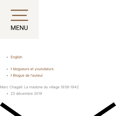
Aller
Main
Main
Main
Main
au
Menu
Menu
Menu
Menu
contenu
English
blogueurs et youtubeurs
Blogue de l'auteur
Marc Chagall: La madone du village 1938-1942
23 décembre 2019