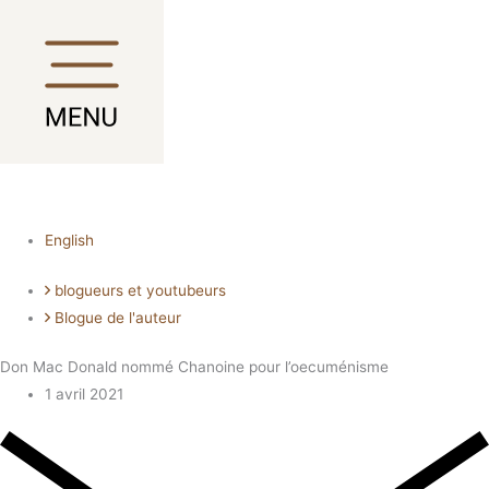
Aller
Main
Main
Main
Main
au
Menu
Menu
Menu
Menu
contenu
English
blogueurs et youtubeurs
Blogue de l'auteur
Don Mac Donald nommé Chanoine pour l’oecuménisme
1 avril 2021