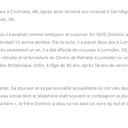
ans à Cochrane, AB. Après avoir terminé son noviciat à San Migu
van, SK.
où il travaillait comme nettoyeur et cuisinier. En 1970, Dominic
x pendant 13 autres années. Par la suite, il a passé deux ans à L
rès seulement un an, il a été affecté de nouveau à Lumsden, SK,
i-retraite et la fermeture du Centre de Retraite à Lumsden lui o
ie-Britannique. Enfin, à l’âge de 80 ans, après 59 ans de servi
llait. Sa douceur et sa personnalité accueillante lui ont valu des 
éseau social dont le téléphone était souvent le compagnon le plus
ien à faire », le frère Dominic a vécu sa vie avec un sens du but et