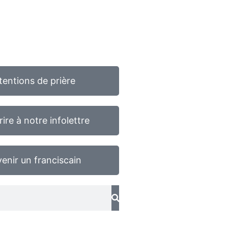
tentions de prière
rire à notre infolettre
enir un franciscain