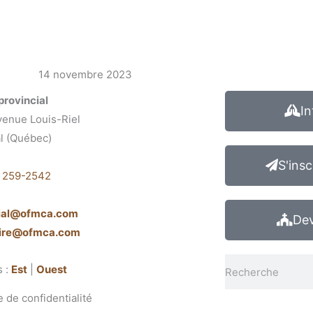
14 novembre 2023
provincial
In
venue Louis-Riel
l (Québec)
1
S'insc
) 259-2542
cial@ofmca.com
Dev
aire@ofmca.com
Rechercher
s :
Est
|
Ouest
e de confidentialité