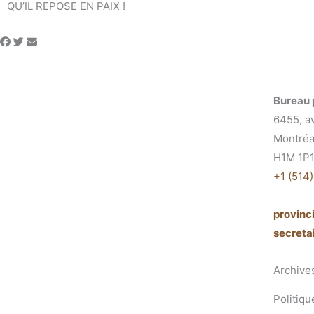
QU’IL REPOSE EN PAIX !
Bureau 
6455, a
Montréa
H1M 1P
+1 (514
provin
secret
Archive
Politiqu