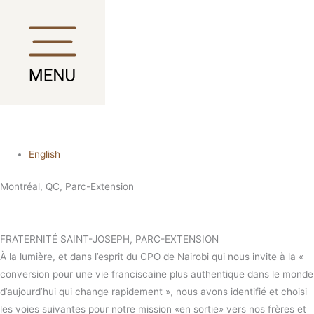
Aller
Main
Main
Main
Main
au
Menu
Menu
Menu
Menu
contenu
English
Montréal, QC, Parc-Extension
FRATERNITÉ SAINT-JOSEPH, PARC-EXTENSION
À la lumière, et dans l’esprit du CPO de Nairobi qui nous invite à la «
conversion pour une vie franciscaine plus authentique dans le monde
d’aujourd’hui qui change rapidement », nous avons identifié et choisi
les voies suivantes pour notre mission «en sortie» vers nos frères et