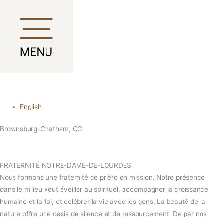
Aller
Main
Main
Main
Main
au
Menu
Menu
Menu
Menu
contenu
English
Brownsburg-Chatham, QC
FRATERNITÉ NOTRE-DAME-DE-LOURDES
Nous formons une fraternité de prière en mission. Notre présence
dans le milieu veut éveiller au spirituel, accompagner la croissance
humaine et la foi, et célébrer la vie avec les gens. La beauté de la
nature offre une oasis de silence et de ressourcement. De par nos