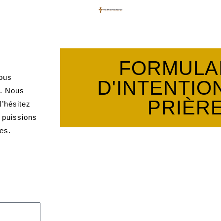
FORMULA
nous
D'INTENTIO
e. Nous
PRIÈR
N’hésitez
 puissions
es.