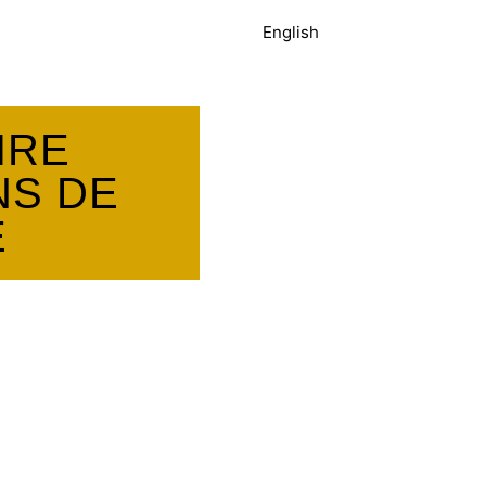
English
IRE
NS DE
E