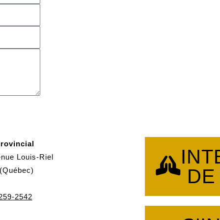
rovincial
INT
nue Louis-Riel
DE
 (Québec)
 259-2542