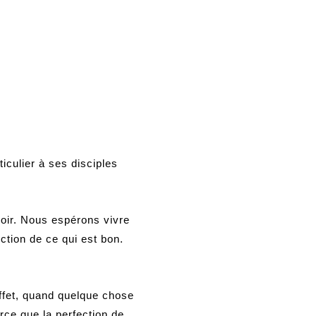
iculier à ses disciples
poir. Nous espérons vivre
uction de ce qui est bon.
 effet, quand quelque chose
rce que la perfection de