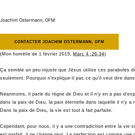
Joachim Ostermann, OFM
CONTACTER JOACHIM OSTERMANN, OFM
(Mon homélie de 1 février 2019,
Marc 4 :26-34
)
Ça semble un peu injuste que Jésus utilise ces paraboles diff
seulement. Pourquoi n’explique-il pas ce qu’il veut dire dans
Néanmoins, il parle du règne de Dieu et il n’y en a pas d’ex
dans la paix de Dieu, la paix éternelle dans laquelle il n’y a 
Dans la paix de Dieu, la vie est tout à fait parfaite.
Cependant, pour nous, il y a une contradiction entre la vie s
est parfait, il ne change plus. La perfection est comme une 