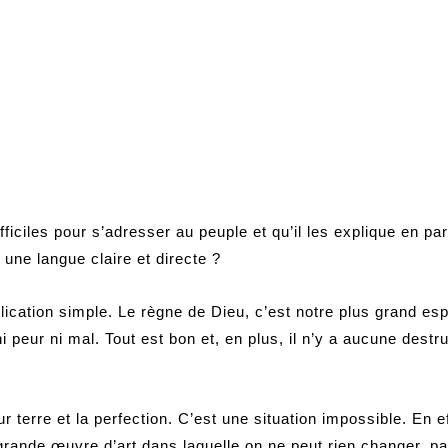
iciles pour s’adresser au peuple et qu’il les explique en part
 une langue claire et directe ?
plication simple. Le règne de Dieu, c’est notre plus grand es
ni peur ni mal. Tout est bon et, en plus, il n’y a aucune destr
ur terre et la perfection. C’est une situation impossible. En
grande œuvre d’art dans laquelle on ne peut rien changer, pa