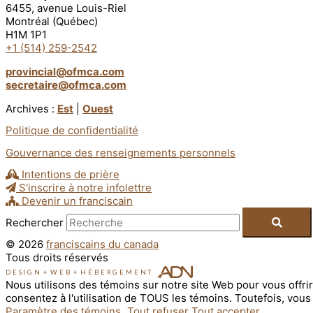
6455, avenue Louis-Riel
Montréal (Québec)
H1M 1P1
+1 (514) 259-2542
provincial@ofmca.com
secretaire@ofmca.com
Archives :
Est
|
Ouest
Politique de confidentialité
Gouvernance des renseignements personnels
Intentions de prière
S'inscrire à notre infolettre
Devenir un franciscain
Rechercher
© 2026
franciscains du canada
Tous droits réservés
DESIGN
+
WEB
+
HÉBERGEMENT
Nous utilisons des témoins sur notre site Web pour vous offrir
consentez à l'utilisation de TOUS les témoins. Toutefois, vou
Paramètre des témoins
Tout refuser
Tout accepter