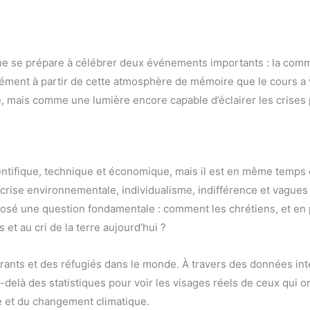
caine se prépare à célébrer deux événements importants : la co
sément à partir de cette atmosphère de mémoire que le cours a vo
é, mais comme une lumière encore capable d’éclairer les crises
ntifique, technique et économique, mais il est en même temps
, crise environnementale, individualisme, indifférence et vague
posé une question fondamentale : comment les chrétiens, et en pa
et au cri de la terre aujourd’hui ?
grants et des réfugiés dans le monde. À travers des données int
u-delà des statistiques pour voir les visages réels de ceux qui o
que et du changement climatique.