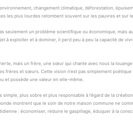
e l’environnement, changement climatique, déforestation, épuis
s les plus lourdes retombent souvent sur les pauvres et sur le
as seulement un problème scientifique ou économique, mais auss
t à exploiter et à dominer, il perd peu à peu la capacité de vi
té inerte, mais un frère, une sœur qui chante avec nous la louang
res ses frères et sœurs. Cette vision n’est pas simplement poétiqu
Dieu et possède une valeur en elle-même.
plus simple, plus sobre et plus responsable à l’égard de la créa
 monde montrent que le soin de notre maison commune ne com
idienne : économiser, réduire le gaspillage, éduquer à la consc