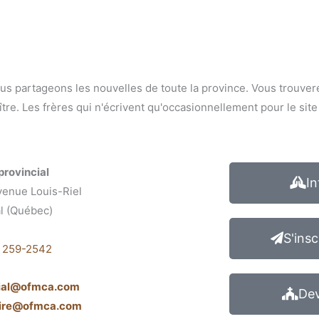
s partageons les nouvelles de toute la province. Vous trouvere
tre. Les frères qui n'écrivent qu'occasionnellement pour le sit
provincial
In
venue Louis-Riel
l (Québec)
1
S'insc
) 259-2542
cial@ofmca.com
Dev
aire@ofmca.com