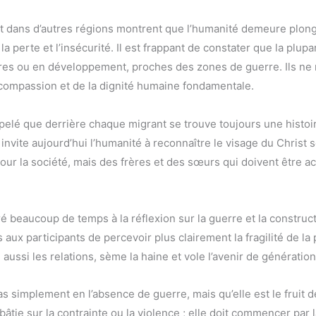
t dans d’autres régions montrent que l’humanité demeure plongée
la perte et l’insécurité. Il est frappant de constater que la plup
auvres ou en développement, proches des zones de guerre. Ils 
 compassion et de la dignité humaine fondamentale.
pelé que derrière chaque migrant se trouve toujours une histoir
nvite aujourd’hui l’humanité à reconnaître le visage du Christ so
our la société, mais des frères et des sœurs qui doivent être ac
é beaucoup de temps à la réflexion sur la guerre et la construct
 aux participants de percevoir plus clairement la fragilité de la
e aussi les relations, sème la haine et vole l’avenir de génératio
 simplement en l’absence de guerre, mais qu’elle est le fruit de 
 bâtie sur la contrainte ou la violence ; elle doit commencer par