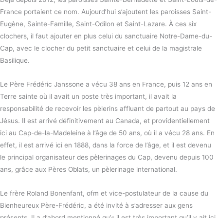
France portaient ce nom. Aujourd’hui s’ajoutent les paroisses Saint-
Eugène, Sainte-Famille, Saint-Odilon et Saint-Lazare. À ces six
clochers, il faut ajouter en plus celui du sanctuaire Notre-Dame-du-
Cap, avec le clocher du petit sanctuaire et celui de la magistrale
Basilique.
Le Père Frédéric Janssone a vécu 38 ans en France, puis 12 ans en
Terre sainte où il avait un poste très important, il avait la
responsabilité de recevoir les pèlerins affluant de partout au pays de
Jésus. Il est arrivé définitivement au Canada, et providentiellement
ici au Cap-de-la-Madeleine à l’âge de 50 ans, où il a vécu 28 ans. En
effet, il est arrivé ici en 1888, dans la force de l’âge, et il est devenu
le principal organisateur des pèlerinages du Cap, devenu depuis 100
ans, grâce aux Pères Oblats, un pèlerinage international.
Le frère Roland Bonenfant, ofm et vice-postulateur de la cause du
Bienheureux Père-Frédéric, a été invité à s’adresser aux gens
présents. Il a d’abord mentionné qu’« il est très important qu’il y ait ici,