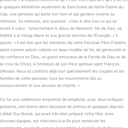
à quelques kilomètres seulement du Sanctuaire de Notre-Dame-du-
Cap, une paroisse qui porte son nom et qui gardera vivante sa
mémoire. Sa mémoire, son souvenir : c’est-à-dire tout ce qui lui
tenait à cœur : l’attachement à Jésus de Nazareth, fils de Dieu, sa
fidélité à la Vierge Marie et aux grands témoins de l’Évangile. » Il
ajoute: « Il est bon que les membres de cette Paroisse Père-Frédéric
aient comme patron céleste ce beau modèle de foi, de générosité et
de confiance en Dieu, un grand amoureux de la Parole de Dieu et de
la croix du Christ, à l’imitation de son Père spirituel saint François
d’Assise. Nous lui confions déjà tout spécialement les couples et les
familles de cette paroisse, tous les mouvements liés au
ressourcement et aux œuvres de charité. »
Ce fut une célébration empreinte de simplicité, avec deux évêques
présents, une bonne demi-douzaine de prêtres et quelques diacres.
L’abbé Guy Bossé, qui avait très bien préparé cette fête, avec
diverses équipes, est intervenu à la fin pour remercier les
participants, avant de convier l’assemblée à l’arrière de l’église pour