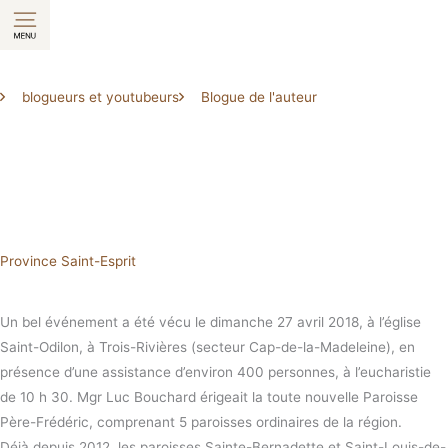
Aller
au
contenu
blogueurs et youtubeurs
Blogue de l'auteur
Province Saint-Esprit
Un bel événement a été vécu le dimanche 27 avril 2018, à l’église
Saint-Odilon, à Trois-Rivières (secteur Cap-de-la-Madeleine), en
présence d’une assistance d’environ 400 personnes, à l’eucharistie
de 10 h 30. Mgr Luc Bouchard érigeait la toute nouvelle Paroisse
Père-Frédéric, comprenant 5 paroisses ordinaires de la région.
Déjà depuis 2012, les paroisses Sainte-Bernadette et Saint-Louis-de-