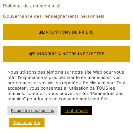
Politique de confidentialité
Gouvernance des renseignements personnels
INTENTIONS DE PRIÈRE
S'INSCRIRE À NOTRE INFOLETTRE
Nous utilisons des témoins sur notre site Web pour vous
DEVENIR UN FRANCISCAIN
offrir l'expérience la plus pertinente en mémorisant vos
préférences et vos visites répétées. En cliquant sur "Tout
accepter", vous consentez à l'utilisation de TOUS les
Rechercher
témoins. Toutefois, vous pouvez visiter "Paramètres des
témoins" pour fournir un consentement contrôlé.
Tout refuser
Paramètre des témoins
© 2026
franciscains du canada
Tous droits réservés
Tout accepter
DESIGN
+
WEB
+
HÉBERGEMENT