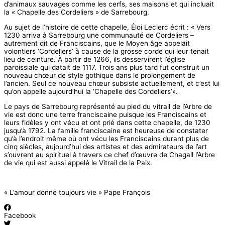
d’animaux sauvages comme les cerfs, ses maisons et qui incluait
la « Chapelle des Cordeliers » de Sarrebourg.
Au sujet de l’histoire de cette chapelle, Éloi Leclerc écrit : « Vers
1230 arriva à Sarrebourg une communauté de Cordeliers –
autrement dit de Franciscains, que le Moyen âge appelait
volontiers ‘Cordeliers’ à cause de la grosse corde qui leur tenait
lieu de ceinture. À partir de 1266, ils desservirent l’église
paroissiale qui datait de 1117. Trois ans plus tard fut construit un
nouveau chœur de style gothique dans le prolongement de
l’ancien. Seul ce nouveau chœur subsiste actuellement, et c’est lui
qu’on appelle aujourd’hui la ‘Chapelle des Cordeliers’».
Le pays de Sarrebourg représenté au pied du vitrail de l’Arbre de
vie est donc une terre franciscaine puisque les Franciscains et
leurs fidèles y ont vécu et ont prié dans cette chapelle, de 1230
jusqu’à 1792. La famille franciscaine est heureuse de constater
qu’à l’endroit même où ont vécu les Franciscains durant plus de
cinq siècles, aujourd’hui des artistes et des admirateurs de l’art
s’ouvrent au spirituel à travers ce chef d’œuvre de Chagall l’Arbre
de vie qui est aussi appelé le Vitrail de la Paix.
« L’amour donne toujours vie » Pape François
Facebook