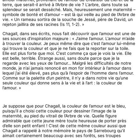
terre, que serait-il arrivé à l’Arbre de vie ? L’arbre, dans toute sa
splendeur se serait desséché. Mais, heureusement une maternité –
symbole de bonté et d’amour – est là qui veille au pied de l’Arbre de
vie. « Un rameau sortira de la souche de Jessé, père de David, un
rejeton jaillira de ses racines (Is 11, 1-2). »
Chagall, dans ses écrits, nous fait découvrir que l’amour est une de
ses sources d’inspiration majeure : « J’aime l’amour. L’amour m’aide
à trouver la couleur. Je peux même dire que c’est l’amour lui-même
qui trouve la couleur et que je ne fais que la reporter sur la toile.
Elle est plus forte que moi. C’est comme ça que je vois la vie. Elle
est belle, terrible. Étrange aussi, sans doute parce que je la
regarde avec les yeux de l’amour… Malgré les difficultés de notre
monde, je n’ai jamais renoncé en mon for intérieur à l’amour dans
lequel j’ai été élevé, pas plus qu’à l’espoir de l’homme dans l’amour.
Comme sur la palette d’un peintre, il n’y a dans notre vie qu’une
seule couleur qui donne sens à la vie et à l’art : la couleur de
l’amour. »
Je suppose que pour Chagall, la couleur de l’amour est le bleu,
puisqu’il a choisi cette couleur pour dessiner l’image de la
maternité, au pied du vitrail de l’Arbre de vie. Quelle figure
admirable que cette jeune mère toute heureuse de porter près
d’elle son petit enfant ! C’est de cette même couleur aussi que
Chagall a rappelé à notre mémoire le pays de Sarrebourg qu’il
aimait certainement beaucoup avec ses forêts, ses troupes