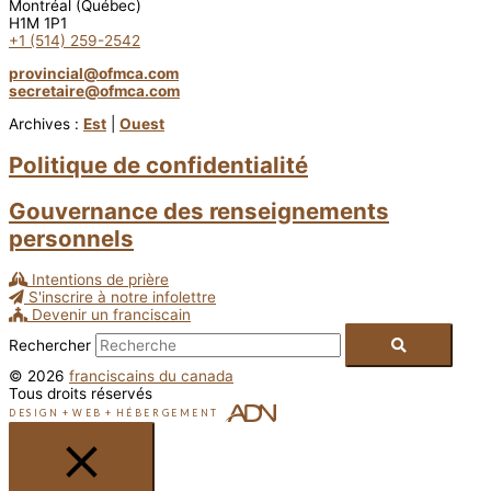
Montréal (Québec)
H1M 1P1
+1 (514) 259-2542
provincial@ofmca.com
secretaire@ofmca.com
Archives :
Est
|
Ouest
Politique de confidentialité
Gouvernance des renseignements
personnels
Intentions de prière
S'inscrire à notre infolettre
Devenir un franciscain
Rechercher
© 2026
franciscains du canada
Tous droits réservés
DESIGN
+
WEB
+
HÉBERGEMENT