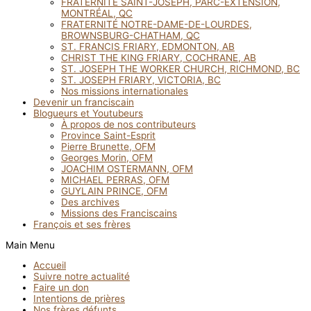
FRATERNITÉ SAINT-JOSEPH, PARC-EXTENSION,
MONTRÉAL, QC
FRATERNITÉ NOTRE-DAME-DE-LOURDES,
BROWNSBURG-CHATHAM, QC
ST. FRANCIS FRIARY, EDMONTON, AB
CHRIST THE KING FRIARY, COCHRANE, AB
ST. JOSEPH THE WORKER CHURCH, RICHMOND, BC
ST. JOSEPH FRIARY, VICTORIA, BC
Nos missions internationales
Devenir un franciscain
Blogueurs et Youtubeurs
À propos de nos contributeurs
Province Saint-Esprit
Pierre Brunette, OFM
Georges Morin, OFM
JOACHIM OSTERMANN, OFM
MICHAEL PERRAS, OFM
GUYLAIN PRINCE, OFM
Des archives
Missions des Franciscains
François et ses frères
Main Menu
Accueil
Suivre notre actualité
Faire un don
Intentions de prières
Nos frères défunts