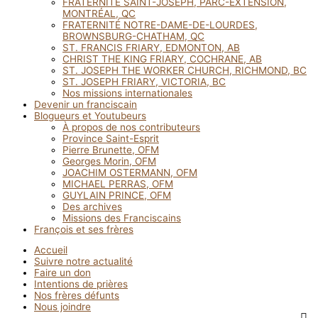
FRATERNITÉ SAINT-JOSEPH, PARC-EXTENSION,
MONTRÉAL, QC
FRATERNITÉ NOTRE-DAME-DE-LOURDES,
BROWNSBURG-CHATHAM, QC
ST. FRANCIS FRIARY, EDMONTON, AB
CHRIST THE KING FRIARY, COCHRANE, AB
ST. JOSEPH THE WORKER CHURCH, RICHMOND, BC
ST. JOSEPH FRIARY, VICTORIA, BC
Nos missions internationales
Devenir un franciscain
Blogueurs et Youtubeurs
À propos de nos contributeurs
Province Saint-Esprit
Pierre Brunette, OFM
Georges Morin, OFM
JOACHIM OSTERMANN, OFM
MICHAEL PERRAS, OFM
GUYLAIN PRINCE, OFM
Des archives
Missions des Franciscains
François et ses frères
Accueil
Suivre notre actualité
Faire un don
Intentions de prières
Nos frères défunts
Nous joindre