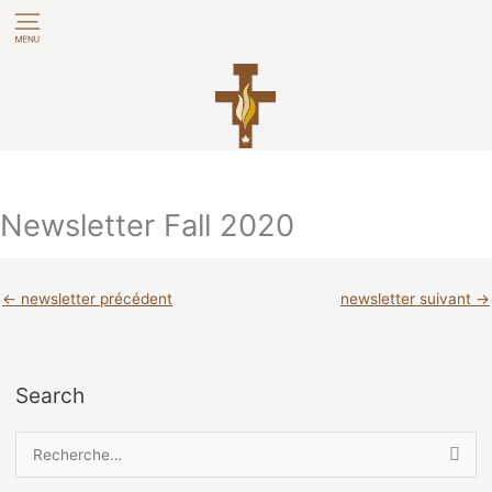
Aller
au
contenu
Newsletter Fall 2020
←
newsletter précédent
newsletter suivant
→
Search
R
e