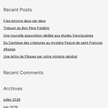
c
Recent Posts
h
e
Il les envoya deux par deux
r
Triduum du Bon Père Frédéric
c
Une nouvelle association dédiée aux études franciscaines
h
Du Cantique des créatures au mystère Pascal de saint François
e
d’Assise
r
Une lettre de Pâques par notre ministre général
:
Recent Comments
Archives
juillet 2026
juin 2026