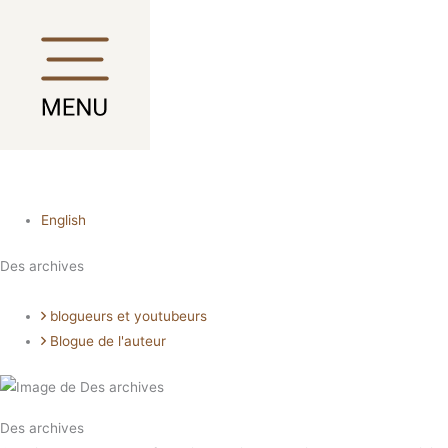
Aller
Main
Main
Main
Main
au
Menu
Menu
Menu
Menu
contenu
English
Des archives
blogueurs et youtubeurs
Blogue de l'auteur
Des archives