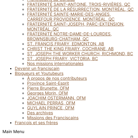
FRATERNITÉ SAINT-ANTOINE, TROIS-RIVIÈRES, QC
FRATERNITÉ DE LA RÉSURRECTION, MONTRÉAL, QC
FRATERNITÉ SAINTE-MARIE-DES-ANGES,
CARREFOUR PROVIDENCE, MONTRÉAL, QC
FRATERNITÉ SAINT-JOSEPH, PARC-EXTENSION,
MONTRÉAL, QC
FRATERNITÉ NOTRE-DAME-DE-LOURDES,
BROWNSBURG-CHATHAM, QC
ST. FRANCIS FRIARY, EDMONTON, AB
CHRIST THE KING FRIARY, COCHRANE, AB
ST. JOSEPH THE WORKER CHURCH, RICHMOND, BC
ST. JOSEPH FRIARY, VICTORIA, BC
Nos missions internationales
Devenir un franciscain
Blogueurs et Youtubeurs
À propos de nos contributeurs
Province Saint-Esprit
Pierre Brunette, OFM
Georges Morin, OFM
JOACHIM OSTERMANN, OFM
MICHAEL PERRAS, OFM
GUYLAIN PRINCE, OFM
Des archives
Missions des Franciscains
François et ses frères
Main Menu